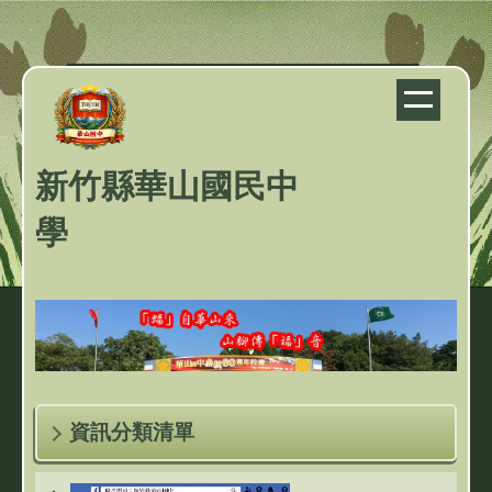
跳
到
主
要
內
容
新竹縣華山國民中
區
學
資訊分類清單