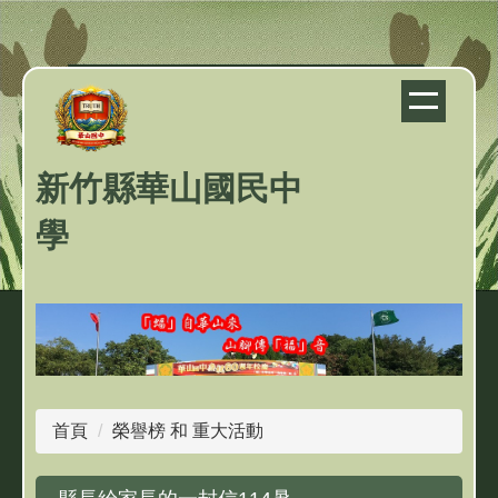
跳
到
主
要
內
容
新竹縣華山國民中
區
學
首頁
榮譽榜 和 重大活動