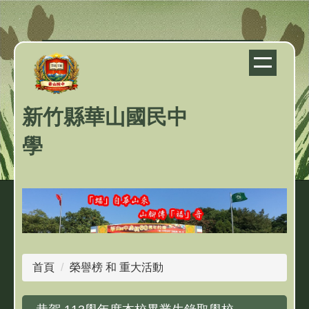
跳
到
主
要
內
容
新竹縣華山國民中
區
學
首頁
榮譽榜 和 重大活動